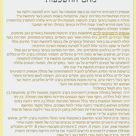
אטופיק דרמטיטיס הידועה גם בשם אסטמה של העור היא למעשה דלקת עור
כרונית המתאפיינת בפריחה יבשה, אדמומיות בשטח הנגוע בעור ותחושת גרד.
מחלה זו נפוצה בעיקר בקרב תינוקות, פעוטות וילדים והיא עלולה להתפרץ (ולהחמיר)
בכל פעם מחדש לאורך שנות הילדות ובעיקר במהלך חודשי המעבר.
תסמיני המחלה והשפעותיה
אטופיק דרמטיטיס ילדים
מתפשטת בקרב תינוקות ופעוטות באזורים כגון: מרפקים,
קפלי הברכיים, לחיים, בית החזה ואזור הגב והגפיים. במקרים מסוימים, הפריחה בגוף
יכולה להופיע גם באזור המחותל ובמקרים אלו בנוסף לתחושת הגרד התינוק עלול
לחוות אי שקט והדבר עלול להוביל לפגיעה בשעות השינה החיוניות.
בקרב ילדים בגילאים מתקדמים יותר, הפריחה מופיעה בעיקר באזורים כגון קפלי
הברכיים, מרפקים ושורשי כפות הידיים והרגליים. תסמיני המחלה בקרב ילדים כוללים
בין היתר עור יבש ומחוספס ולאחר מכן מופיעה תחושת גרד העלולה להתפתח
להופעתם של פצעים דלקתיים על גבי העור. במקרים אלו, הופעת הנגעים עלולה
להוביל לזיהומים ונוצרת תחושת גרד עזה יותר.
ברשימת גורמי הסיכון העלולים להוביל להתפתחותה של מחלת אטופיק דרמטיטיס
אצל ילדים נכללים גורמי סיכון כגון: אקלים יבש וחם, חשיפה לעשן סיגריות וחומרי
ניקוי בעלי ריחות עזים, צריכת מזונות מסוימים בקרב ילדים אלרגנים, זיהומי עור
ושימוש יתר בתכשירי רחצה המייבשים את העור.
כיצד ניתן לטפל במחלה?
דרכי הטיפול במחלת אטופיק דרמטיטיס בקרב תינוקות, פעוטות וילדים, מותאמות בין
היתר לגיל הילד/ה, היקף אזורי הגוף הנגועים ותדירות התפרצות המחלה. בין יתר
דרכי הטיפול הנפוצות ביותר נכלל הטיפול המניעתי הכולל בין היתר רחצה במים
חמימים ושימוש בתכשירי רחצה עתירי לחות ושמנים, טיפול מקומי המיושם
באמצעות משחות סטרואידיות המכילות בתוכן רכיבים נוגדי דלקות וטיפול תרופתי
מערכתי הנקבע על ידי הרופא.
בנוסף, קיים טיפול טבעי המיושם באמצעות שינוי הרגלי התזונה בקרב ילדים, שימוש
בתכשירים חיצוניים המיוצרים מחומרים טבעיים וצריכה של תוספי תזונה עתירי
חומצות שומן, אבץ, ויטמין A, ויטמין C וויטמינים מקבוצת ויטמין B. ילדים הסובלים
ממחלת אטופיק דרמטיטיס נדרשים להגביר את צריכת הירקות והפירות היומית,
לרבות, צריכה של רקות נוגדי דלקת כגון: בצל ושום.