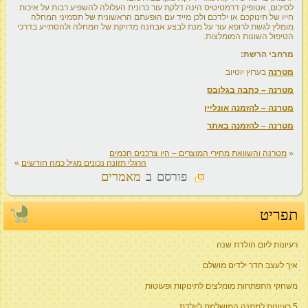
לסיכום, אטופיק דרמטיטיס הינה דלקת עור כרונית העלולה להשפיע רבות על איכות
חייו של תינוקכם או ילדכם ולכן מייד עם הופעתם הראשונית של תסמיני המחלה
מומלץ לגשת לרופא עור על מנת לבצע אבחנה מדויקת של המחלה ולהסתייע בדרכי
הטיפול השונות המומלצות.
מרחבי הרשת:
מטרנה
בערוץ יוטיוב
מטרנה – כתבה בגלובס
מטרנה – להזמנה אונליין
מטרנה – להזמנה באתר
«
מטרנה והשוואת מחירי המוצרים – היו צרכנים חכמים
הרגלי תזונה נכונים מגיל כמה חודשים
»
פורסם ב
מאמרים
תפריט
רעיונות ליום הולדת שנה
איך לעצב חדר ילדים מושלם
משחקי התפתחות מומלצים לתינוקות ופעוטות
5 רעיונות למתנה המושלמת ליולדת