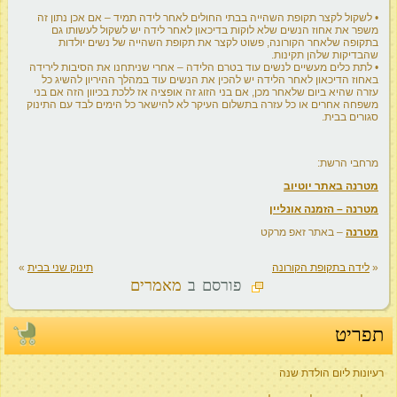
• לשקול לקצר תקופת השהייה בבתי החולים לאחר לידה תמיד – אם אכן נתון זה
משפר את אחוז הנשים שלא לוקות בדיכאון לאחר לידה יש לשקול לעשותו גם
בתקופה שלאחר הקורונה, פשוט לקצר את תקופת השהייה של נשים יולדות
שהבדיקות שלהן תקינות.
• לתת כלים מעשיים לנשים עוד בטרם הלידה – אחרי שניתחנו את הסיבות לירידה
באחוז הדיכאון לאחר הלידה יש להכין את הנשים עוד במהלך ההיריון להשיג כל
עזרה שהיא ביום שלאחר מכן, אם בני הזוג זה אופציה אז ללכת בכיוון הזה אם בני
משפחה אחרים או כל עזרה בתשלום העיקר לא להישאר כל הימים לבד עם התינוק
סגורים בבית.
מרחבי הרשת:
מטרנה באתר יוטיוב
מטרנה – הזמנה אונליין
מטרנה
– באתר זאפ מרקט
«
לידה בתקופת הקורונה
תינוק שני בבית
»
פורסם ב
מאמרים
תפריט
רעיונות ליום הולדת שנה