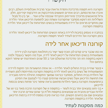
הקורונה היא תקופה מדכדכת וחסרת וודאות עבור מרבית אוכלוסיית העולם, רבים
איבדו את פרנסתם, רבים אחרים חוששים מהידבקות או הידבקות יקיריהם, חלק
גדול מהאנשים מדוכדך מהריחוק החברתי שנכפה עלינו ועוד… אך בין כל מבול
השליליות הזו דווקא מסתבר שהקורונה עשתה טוב לתופעת הדיכאון אחרי הלידה
שכן מחקרים מראים על ירידה משמעותית בנשים המדווחות על דיכאון אחר הלידה
בתקופת הקורונה.
בכתבה זו נעסוק בסיבות לירידה באחוז הנשים המדווחות על דיכאון לאחר הלידה
בזמן הקורונה ועל הדרכים לעתיד לאחר תקופת הקורונה.
קורונה ודיכאון אחר לידה
אז כמו שכבר ציינו קודם לכן הוכח קשר ישיר בין תחלואת הקורונה לבין ירידה
משמעותית בנשים המדווחות על דיכאון לאחר לידה, אבל מה הקשר בעצם? ולמה
דווקא בתקופה הזו הכי מדכדכת שהעולם זוכר ב 50 שנים האחרונות יש שיפור דווקא
בתחום זה?
• קיצור שהייה בבית החולים לאחר הלידה – אז אחת ההשערות הכי חזקות לירידה
המשמעותית של נשים בדכאון לאחר לידה בתקופת הקורונה מתייחסת לזמן השהייה
של היולדת בבית החולים, מסתבר כנראה שמשך התקופה הרגילה הייתה מגבירה
את תחושת הדיכאון אצל נשים ועכשיו שהימים קוצרו כדי לצמצם את הסיכון
בהתפשטות הקורונה באגף היולדות פתאום נראה שיפור ניכר ופחות נשים נכנסות
לדיכאון.
• בני הזוג נמצאים יותר בבית לעזור – בתקופה זו של הקורונה הרבה מאד בני זוג של
יולדות עובדים מהבית או שנמצאים בתקופת חל”ת כך שהם עוזרים הרבה יותר
ונמצאים שם גם ברגעים הקשים, זוהי כנראה סיבה נוספת לירידה ברמות הדיכאון
שלאחר הלידה בתקופת הקורונה.
כמה מסקנות לעתיד