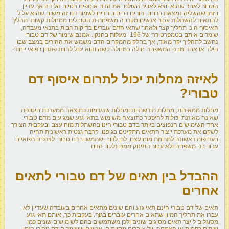
הטבור לאחר שהוא יוצא לאוויר העולם. את הדם אוספים בסיום הלידה אך עדיין
בזמן שהשליה נמצאת ברחם. הורים רבים בוחרים לשמור דם זה משום שהוא עלול
להתאים להשתלות עבור אנשים מקרבה משפחתית הסובלים ממחלות קשות. תהליך
האיסוף הינו תהליך קצר ולאחר שתאי הדם עוברים בדיקות רבות בתנאי מעבדה,
שומרים אותם בטמפרטורה של 196- מעלות בחנקן. אמנם שימור של דם טבורי
נחשב לתהליך יקר מאוד, אך בחלק מהמקרים הדם משמש את ההורים במצב שבו
הילד או אחד מבני המשפחה חולה במחלה קשה והוא יכול להוות פתרון רפואי ייחודי.
לאיזה מחלות יכול לתרום איסוף דם
טבורי
?
מחלות ממאירות, מחלות תורשתיות ומחלות שנגרמות כתוצאה ממערכת חיסונית
שאינה מאוזנת יכולות להיפטר כתוצאה משימוש בתאי גזע שמגיעים מדם טבורי.
אחד השימושים הנפוצים ביותר בדם טבורי הינו בהשתלות מוח עצם ובעקבות הצורך
לשקם את מערכת ייצור התאים התקינים בגופנו. קרבה גנטית ראשונית תהיה
בעדיפות ראשונה לתרומת מוח עצם, לכן לרוב ישתמשו בדם טבורי לצרכים רפואיים
עבור בני משפחה ולא עבור התינוק ממנו נלקח הדם.
ההבדל בין תאים של דם טבורי לתאים
אחרים
תאים של דם טבורי הינם תאי גזע והם שונים מתאים אחרים בעובדה שעדיין לא
עברו את תהליך המיון שתאים אחרים עוברים בגוף. בעקבות כך, אותם תאי גזע
מסוגלים לייצר תאים מסוגים שונים ולכן משתמשים בהם לשימושים שונים כמו
שיקום רקמות או הצמחה של איברים מסוימים. אנשים ששומרים דם טבורי בזמן