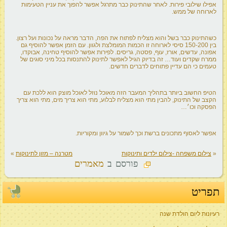
אפילו שילובי פירות. לאחר שהתינוק כבר מתרגל אפשר להפוך את עניין הטעימות
לארוחה של ממש.
כשהתינוק כבר בשל והוא מצליח לפתוח את הפה, הדבר מראה על נכונות ועל רצון.
בין 150-200 סיסי לארוחה זו הכמות המומלצת ולגוון. עם הזמן אפשר להוסיף גם
אפונה, עדשים, אורז, עוף, פסטה, גריסים. לפירות אפשר להוסיף טחינה, אבוקדו,
ממרח שקדים ועוד… זה בדיוק הגיל לאפשר לתינוק להתנסות בכל מיני סוגים של
טעמים כי הם עדיין פתוחים לדברים חדשים.
הטיפ החשוב ביותר בתהליך המעבר הזה מאוכל נוזל לאוכל מוצק הוא ללכת עם
הקצב של התינוק, להבין מתי הוא מצליח לבלוע, מתי הוא צריך מים, מתי הוא צריך
הפסקה וכו׳…
אפשר לאסוף מתכונים ברשת וכך לשמור על גיוון ומקוריות.
«
צילום משפחה -צילום ילדים ותינוקות
מטרנה – מזון לתינוקות
»
פורסם ב
מאמרים
תפריט
רעיונות ליום הולדת שנה