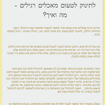
לתינוק לטעום מאכלים רגילים –
מה ואיך?
הורים רבים שואלים את עצמם מתי אפשר לעשות הפסקה קצרה מחלב האם
ותחליפי החלב, ולעבור למזון מוצק. מה מותר לתת, איך, באילו כמויות – הכל בפוסט
הבא…
אז בגיל 6 חודשים, תינוק יכולים לעבור לאכול סוגים נוספים של ארוחות פרט לחלב
אליו היה רגיל עד כה. ארוחת מרק וארוחת פירות. כמובן שלא ניתן לתינוק שלנו
פרוסות של תפוח או קוביות בטטה ככה סתם, אלא עלינו לרסק את המזון כדי שיוכל
לבלוע אותו בקלות ולעכלו.
אחד הסימנים הטובים ביותר שמראים לנו שאפשר להתחיל לתת את הארוחות
המרוסקות היא התעניינות בסיסית של התינוק במזון. ברגע שהוא מסגל לעצמו לאט
לאט יכולת בליעה, ניתן להתחיל לאט לאט ובהדרגה להאכיל בארוחות מהסוג הזה.
מתחילים בטעימות של ירקות מרוסקים. לפעמים אפשר גם להתחיל עם התהליך כבר
בגיל 4 חודשים. מדוע ירקות? משום שהם פחות מתוקים ויש פחות נטייה לפתח
אליהם אלרגיות. ירקות יכולים להיות דלעת מרוסקת, בטטה מרוסקת, גזר מרוסק,
קישוא מרוסק… חשוב להתחיל עם הטעימות בין הארוחות ולאפשר לתינוק להתרגל
לאכול בכפית, זה עלול לקחת קצת זמן.
בשלב מאוחר יותר אפשר לעבור לפירות כמו תפוחים מרוסקים, בננות מרוסקות או