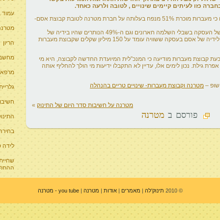
חברה כזו לעיתים קיימים שינויים , לטובה ולרעה כאחד.
עמוד ב
תחילה, אי שם לפני שנתיים כבר, התבשרנו כי מעברות מוכרת 51% מנפח בעלותה על חברת מטרנה לטובת קבוצת אסם-
מטרנה 
כעת, החדשות מדווחות, הפעימה השנייה של העסקה בשבלי השלמה חארונים וגם ה-49% הנותרים שהיו בידיה של
קבוצת מעברות, ככל הנראה יועברו גם הם לידיה של אסם בעסקה ששוויה עומד על 150 מיליון שקלים שקבוצת מעברות
הריון
מחשבון
כעת קבוצת מעברות מודיעה כי המנכ”לית המיועדת החדשה לקבוצה, היא מי
רת גילת. נכון לימים אלו, עדיין לא התקבלו ידיעות מי הולך להחליף אותה
מרפאו
שופ –
מטרנה וקבוצת מעברות- שינויים טריים בהנהלה
גלריית
חשיבו
מטרנה על חשיבות סדר היום של התינוק
»
פורסם ב
מטרנה
התינוק
בחירה 
לידה 
שחיית 
ההתפת
© 2010
תינוק'לה
|
מאמרים
|
אודות
|
מטרנה
|
you tube - מטרנה