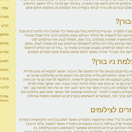
ק צילומים מדהים לחגוג את המאורע. במיוחד אם מדובר בילד ראשון. החיסרון
ושלם עבורכם ולכן צריך לבחור בקפידה את הצלמים או הצלמות איתם אתם
עמוד ב
מטרנה 
בורן?
הריון
ה למקרה. הם צריכים להיות בגיל קטן מאוד כדי שהכל יהיה חדש דנדש אבל
מחשבון
נוק יכול להשפיע על תהליך הצילום עצמו וצלמים רבים יעידו שככל שהגיל
לסיטואציה שאותה מצלמים. בכל אופן, מומלץ לבצע את הצילומים לפני
מרפאו
קות שהרגע נולדו לא יכולים להשתתף בצילומים וגם לא מומלץ לשלב אותם
 מומלץ בדרך כלל לחכות 5 או 7 ימים ואז לצאת לצילומים בשבוע-שבועיים שאחר כך. בגיל זה הם יכולים להישאר
לישון יותר זמן כדי שיהיה אפשר לצלם אותם ברגעים שהם חמודים ושקטים.
גלריית
מת ניו בורן?
חשיבו
התינוק
 בפייסבוק ומצאת גלריות תמונות של ניו-בורן. אפשר למצוא לא מעט גלריות
יה שהכי התחברתם אליה ואהבתם את הסגנון מכיוון שלצלמים שונים יש
בחירה 
כמובן לצמצם את אלו שאהבתם לרשימה, להתקשר ולראות עם מי יש כימיה.
ין עם מי יש עסק ואם יכולה להיות כימיה טובה. ואיך אפשר שלא לסיים
לידה 
 הצלמים לא בהכרח הופך את היקר לטוב יותר או את הזול לפחות טוב. יותר
בלים בתמורה למחיר. יש צלמים שעושים יותר מאשר סתם סשן צילומים והם
לום ארוך יותר, מאפשרים להשתמש באביזרים או תוספות נוספות שיכולות
שחיית 
ההתפת
ים לצילומים
הימים כל כך? שאת התינוקות החמודים אפשר לשים בכל מיני סיטואציות חמודות
ית שרק בצילומי ניו-בורן מקצועיים בסטודיו אפשר לעשות. צלמי ניו-בורן
אלו ויש להם אביזרים מתאימים שאפשר להשתמש בהם בצילומים. בין
 פרחים למיניהם, סלסלאות או מזוודות, אביזרי ווינטייג’ וכמובן בדים שונים