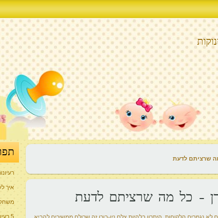
וקות
תפר
 מה שרציתם לדעת
רעיונו
איך לע
ורן – כל מה שרציתם לדעת
משחקי
5 רעיונות למתנה המושלמת ליולדת
ם לא נגמרים הלקוחות. היתרון בלהיות צלם ניו-בורן זה שכולם ממשיכים להביא