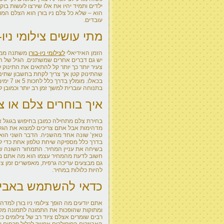
ילדים ותמיד יהיו את אלו שירצו לעשות בו
הוא – שלא כל צלם ניו בורן הוא הצלם המ
עובדים.
מתי עושים צילומי ניו-
הזמן האידיאלי
לצילומי ניו-בורן
משתנה ממקר
יש גם דברים אחרים שמשתנים. הגיל של התי
צעיר יותר כך יותר קל להתאים את התינוק 
שהתינוק קטן אך צריך לקחת בחשבון שתינו
בכאלו.
בתנוחה עוברית למשך זמן רב יותר וכמובן 
איך בוחרים צלם או צל
בחירת צלם מתחילה כמובן בחיפוש בגוגל או
מדהימות אבל אתם צריכים למצוא את הגלר
טאץ’ שונה אחד מהשניה. הדבר השני הוא 
בדרך כלל מספיקה שיחת טלפון אחת כדי להב
בשיחה את עניין המחיר. התמחור השונה של
חשוב לדעת מהמחיר עצמו הוא מה אתם מק
גם מבצעים עריכה גרפית, מאפשרים זמן צי
להיות כלולות במחיר.
כדאי להשתמש באביזר
אתם יודעים מה הופך צילומי ניו בורן למד
ומתוקות שהופכות את התמונה לתמונה מקצוע
רבים שומרים אצלם ציוד רב של צילומים כ
האביזרים הפופולרים אפשר לכלול פרחים וזרי