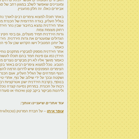
ומעניינים שאפשר לשלב במגוון רחב של ס
אביזרים כאלו. זה חלק מהעניין.
באתר תוכלו למצוא צימרים רבים לאורך נה
בגליל העליון, בגדה הדרומית של הכנרת מ
אתר הירדנית נמצא בחיבור שבין נהר הירד
רחוק מצומת צמח.
גדות הירדנית תמיד מוצלים, גם בימי הקיץ
הגדולים שמעטרים את גדות הירדנית. הירדנ
של יוחנן המטביל וישו הקדוש שכן על פי ה
כאמור.
אתר הירדנית מספק למבקריו מתקנים נוחים
הירדן כמו גם פינות חמד בהם תוכלו לעשות
כאמור מושך אליו לא רק מבקרים נוצרים מ
הטבע. נוכל למצוא צימרים רבים באזור בקעת
הצימרים המפנקים שיש לדרום הרמה להציע
הנוף המדהים של הגליל העליון, אגם הכנר
ושקטה ובכך על ידי שילוב של נוף, אתרי 
בנוסף, בקרבת הירדנית ישנן אטרקציות רבו
רבות על הכנרת. במרחק נסיעה קצרה נוכל 
וליהנות מביקור ביקב קטן ואיכותי או סעו
עוד אתרים שיעניינו אותך:
עופר איתן
– על חברת המרטק (טכנולוגיה 