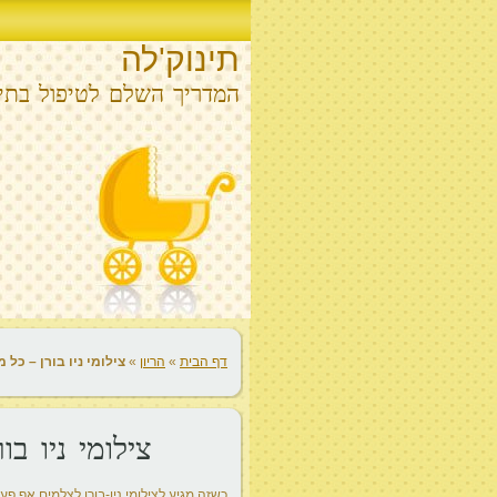
תינוק'לה
המדריך השלם לטיפול בתינ
דף הבית
»
הריון
»
צילומי ניו בורן – כל
צילומי ניו ב
כשזה מגיע לצילומי ניו-בורן לצלמים אף פע