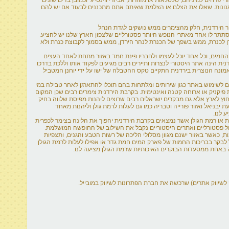
גנונות. שאלו את הצלם או הצלמת שאיתם אתם מתכננים לבעוד אם יש להם
ר הירדנית, חלק מהצימרים ממש נושקים לגדת הנחל
סתתר לו אחד מאתרי הנופש היותר פסטורליים שלצפון הארץ שלנו יש להציע.
ן לכנרת, ממש בשפך של הכנרת לנהר הירדן, ממש בסמוך לקבוצת כנרת ולא
 החמים, וכל אחד יוכל לעצמו ולחבריו פינת חמד באזור מתחת לאחד העצים
ית הינה אתר היסטורי לנצרות ותיירים רבים מגיעים לפקוד אותו וללכת בדרכו
אמונה הנוצרית בירדנית התקיים טקס ההטבלה של ישו על ידי יוחנן המטביל
 לשימוש באתר כגון שירותים ומלתחות בהם תוכלו להתארגן לאחר טבילה במי
 פיקניק או ארוחה קטנה ואינטימית. בקרבת הירדנית צימרים רבים שכן המקום
חוץ לארץ אלא גם מבקרים ישראלים רבים שרוצים ליהנות מפיסת שלווה בחיק
 יבניאל ואזור פורייה וטבריה כמו גם לעלות לרמת גולן וליהנות מאחד
 לנו.
ת או רמת הגולן אשר נמצאים בקרבת הירדנית יהפוך את הלינה בצימר לכפרית
טיול פסטורליים ואתרים היסטוריים נקבל את השילוב של החופשה המושלמת.
ת, כאשר באזור ישנם מגוון מסלולי הליכה של רשות הטבע והגנים, ותצפיות
לבקר בבריכות החמות של פארק המים חמת גדר או אפילו לעלות לרמת הגולן
דה באחת ממסעדות הבוקרים האיכותיות שרמת הגולן מציעה לנו.
לשיווק אתרים) שרכשה את חברת הפתרונות לשיווק במובייל.