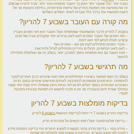
טובה יותר. ככל שעובר יותר הזמן כך העובר מתפתח מהר יותר. סביר להניח שבשלב
זה את מרגישה את תופעות ההריון של עייפות סחרחורות, בחילות והקאות אך אל
דאגה תחושות אלו בדרך כלל עוברות לאחר השליש השלישי.
מה קורה עם העובר בשבוע 7 להריון?
בשבוע 7 להריון הדבר המשמעותי שמתפתח אצל העובר הוא תווי הפנים ואבריו:
– תווי הפנים של העובר הופכים לאט לאט ברורים יותר ומקבלים צורה של פנים
ובקרוב תוכלו לנחש למי הוא דומה.
– איברי הפנים מתחילים לצוץ גם הם – אוזניים ואף.
– לאט לאט הכתפיים, הרגליים והידיים מתחילים לגדול ולהיראות.
– מוח העובר גם הוא מתפתח והופך למורכב יותר, בשלב זה גם הגולגולת מתחילה
להיווצר.
מה תרגישי בשבוע 7 להריון?
בשלב זה הגוף ממשיך בשינוייו הפיסיולוגיים ואת חווה שינויים רבים העזרים לעובר
להתפתח. ההורמונים ממשיכים להתרבות, לעיתים מרגישים שינויים במצב הרוח.
השינויים הפנימיים בגופך יכולים לגרום לאי נוחות ויתכן שאפילו יהיה קצת יותר קשה
במהלך שגרת היום ובעבודה אך אין זו סיבה לחשוש זה תופעות טבעיות ותקינות
לגמרי.
בדיקות מומלצות בשבוע 7 להריון
בדיקות ההריון בשבוע 7 די זהות לבדיקות הנעשות
בשבוע 6
להריון.
– בדיקת אולטרסאונד אצל רופא הנשים על מנת וודא הריון.
– מידע גנטי – בדיקת מידע גניטי הקשורה למוצא ההורים זוהי בדיקה הנותנת מידע
רלוונטי לפי מוצא ההורים. בבדיקה זו עושים סקר למחלות תורשתיות.