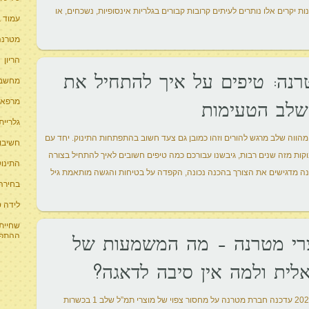
 יקרים אלו נותרים לעיתים קרובות קבורים בגלריות אינסופיות, נשכחים, או
עמוד ב
מטרנה 
הריון
נה: טיפים על איך להתחיל את
מחשבון
מרפאו
שלב הטעימות
גלריית
מהווה שלב מרגש להורים וזהו כמובן גם צעד חשוב בהתפתחות התינוק. יחד עם
חשיבו
ות מזה שנים רבות, גיבשנו עבורכם כמה טיפים חשובים לאיך להתחיל בצורה
התינוק
ה מדגישים את הצורך בהכנה נכונה, הקפדה על בטיחות והגשה מותאמת גיל
בחירה 
לידה 
שחיית 
ההתפת
צרי מטרנה – מה המשמעות של
אלית ולמה אין סיבה לדאגה?
אז מה (שוב) קרה במטרנה? באמצע יולי 2023 עדכנה חברת מטרנה על מחסור צפוי של מוצרי תמ”ל שלב 1 בכשרות