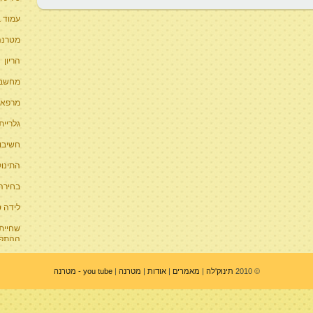
עמוד ב
מטרנה 
הריון
מחשבון
מרפאו
גלריית
חשיבו
התינוק
בחירה 
לידה 
שחיית 
ההתפת
© 2010
תינוק'לה
|
מאמרים
|
אודות
|
מטרנה
|
you tube - מטרנה