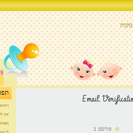
וקות
תפר
Email Verificati
רעיונו
איך לע
משחקי
פורסם ב
5 רעיונות למתנה המושלמת ליולדת